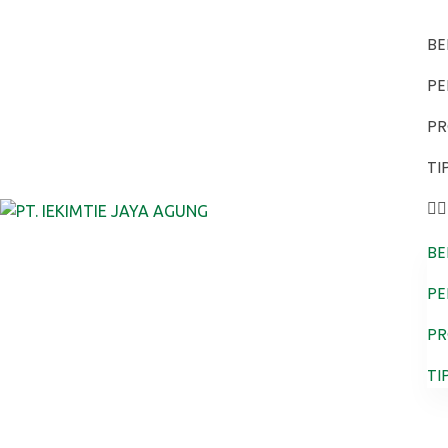
B
P
P
TI
B
P
P
TI