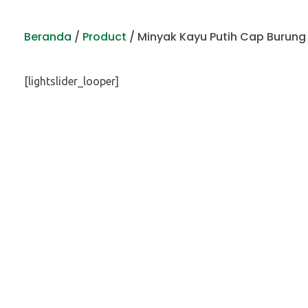
Beranda
/
Product
/
Minyak Kayu Putih Cap Burung
[lightslider_looper]