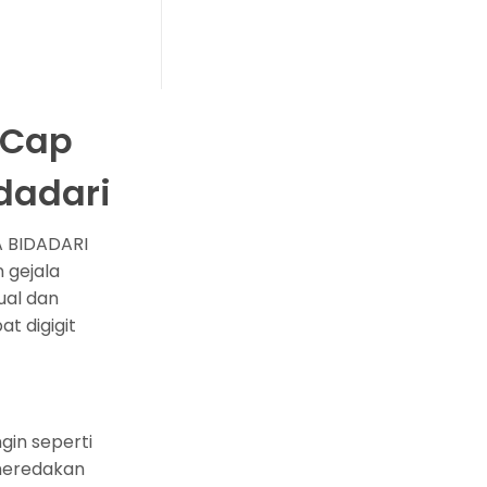
 Cap
dadari
 BIDADARI
 gejala
ual dan
t digigit
in seperti
meredakan